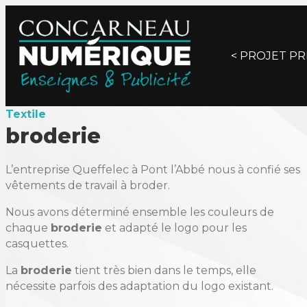
Posts
< PROJET P
navigat
Textile
broderie
L’entreprise Queffelec à Pont l’Abbé nous à confié ses
vêtements de travail à broder.
Nous avons déterminé ensemble les couleurs de
chaque
broderie
et adapté le logo pour les
casquettes.
La
broderie
tient très bien dans le temps, elle
nécessite parfois des adaptation du logo existant.