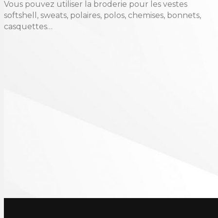
Vous pouvez utiliser la broderie pour les vestes
softshell, sweats, polaires, polos, chemises, bonnets,
casquettes…