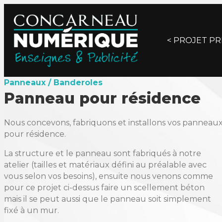
Posts
< PROJET P
navigat
Panneaux / Banderoles
Panneau pour résidence
Nous concevons, fabriquons et installons vos panneau
pour résidence.
La structure et le panneau sont fabriqués à notre
atelier (tailles et matériaux défini au préalable avec
vous selon vos besoins), ensuite nous venons comme
pour ce projet ci-dessus faire un scellement béton
mais il se peut aussi que le panneau soit simplement
fixé à un mur.